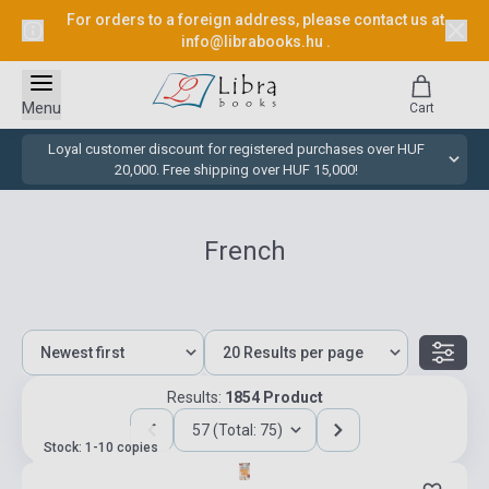
For orders to a foreign address, please contact us at
info@librabooks.hu
.
Menu
Cart
Loyal customer discount for registered purchases over HUF
20,000. Free shipping over HUF 15,000!
French
Results:
1854 Product
57 (Total: 75)
Stock: 1-10 copies