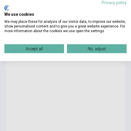
Privacy policy
2 590 Ft
We use cookies
Stock: 1-10 copies
We may place these for analysis of our visitor data, to improve our website,
show personalised content and to give you a great website experience. For
more information about the cookies we use open the settings.
Faisons la valise - Le Francais en s'amusant (Társasjáték)
Accept all
No, adjust