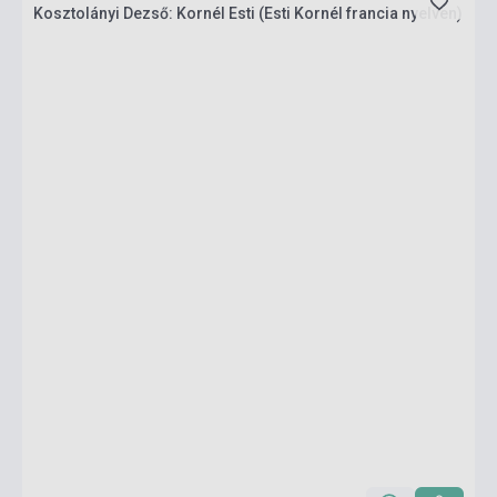
Kosztolányi Dezső: Kornél Esti (Esti Kornél francia nyelven)