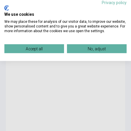
Privacy policy
6 250 Ft
We use cookies
Stock: 1-10 copies
We may place these for analysis of our visitor data, to improve our website,
show personalised content and to give you a great website experience. For
more information about the cookies we use open the settings.
Alex et Zoé et compagnie niveau 3 Méthode de Francais
Nouvelle Édition
Accept all
No, adjust