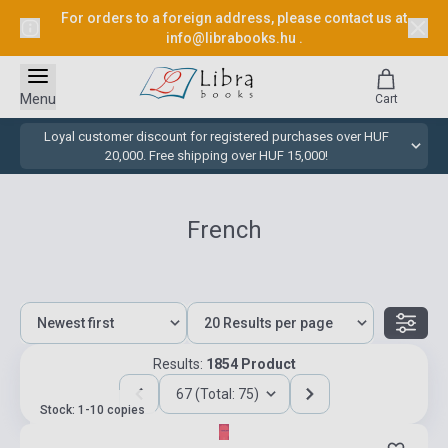
For orders to a foreign address, please contact us at
info@librabooks.hu
.
Menu
Cart
Loyal customer discount for registered purchases over HUF
20,000. Free shipping over HUF 15,000!
French
Results:
1854 Product
67 (Total: 75)
Stock: 1-10 copies