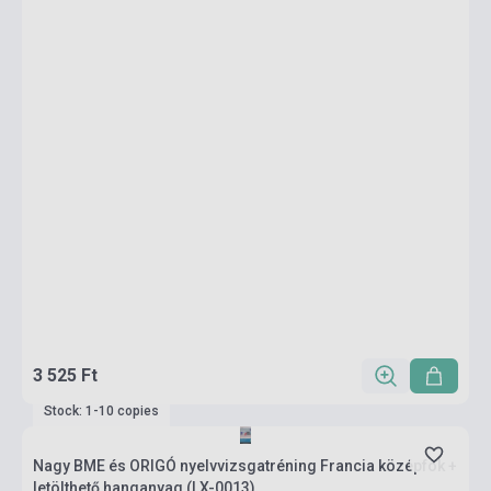
3 525 Ft
Stock: 1-10 copies
Nagy BME és ORIGÓ nyelvvizsgatréning Francia középfok +
letölthető hanganyag (LX-0013)