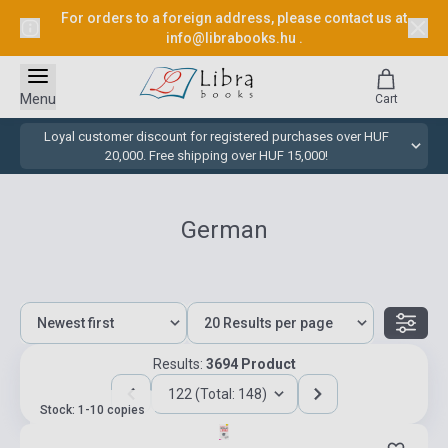
For orders to a foreign address, please contact us at
info@librabooks.hu
.
Menu
Cart
Loyal customer discount for registered purchases over HUF
20,000. Free shipping over HUF 15,000!
German
Results:
3694 Product
122 (Total: 148)
Stock: 1-10 copies