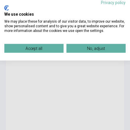
Privacy policy
7 950 Ft
We use cookies
Stock: 1-10 copies
We may place these for analysis of our visitor data, to improve our website,
show personalised content and to give you a great website experience. For
more information about the cookies we use open the settings.
Die Angst und der Tod - Lesehefte Niveaustufe B1
Accept all
No, adjust