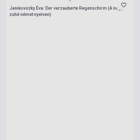
Janikovszky Éva: Der verzauberte Regenschirm (A nagy
zuhé német nyelven)