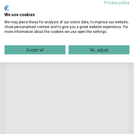
Privacy policy
6 293 Ft
8 990 Ft
We use cookies
Stock: 1-10 copies
We may place these for analysis of our visitor data, to improve our website,
show personalised content and to give you a great website experience. For
more information about the cookies we use open the settings.
30%
Prima A1 Band 1 Arbeitsbuch mit Audio CD
Accept all
No, adjust