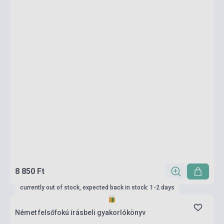
8 850 Ft
currently out of stock, expected back in stock: 1-2 days
Német felsőfokú írásbeli gyakorlókönyv