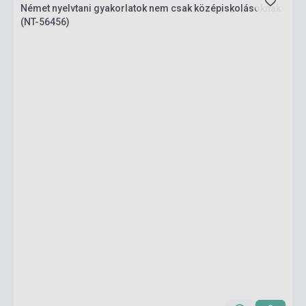
Német nyelvtani gyakorlatok nem csak középiskolásoknak
(NT-56456)