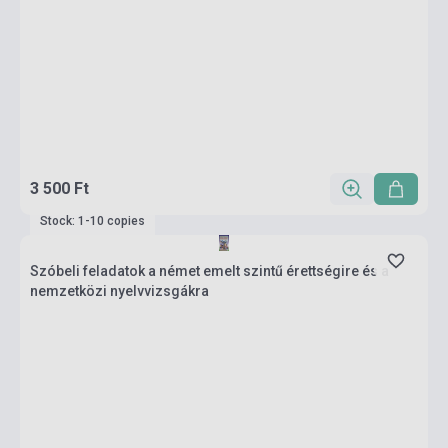
3 500 Ft
Stock: 1-10 copies
Szóbeli feladatok a német emelt szintű érettségire és a
nemzetközi nyelvvizsgákra