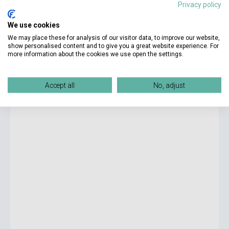
Privacy policy
3 500 Ft
We use cookies
currently out of stock, expected back in stock: 7-8 weeks
We may place these for analysis of our visitor data, to improve our website,
show personalised content and to give you a great website experience. For
more information about the cookies we use open the settings.
Mein Erstes Deutsches Bildwörterbuch - Zu Hause
Accept all
No, adjust