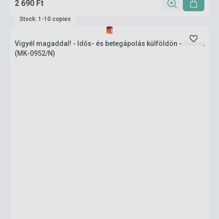
2 690 Ft
Stock: 1-10 copies
Vigyél magaddal! - Idős- és betegápolás külföldön - Német
(MK-0952/N)