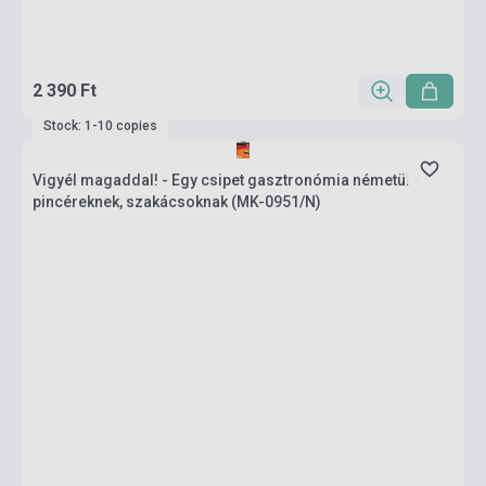
2 390 Ft
Stock: 1-10 copies
Vigyél magaddal! - Egy csipet gasztronómia németül -
pincéreknek, szakácsoknak (MK-0951/N)