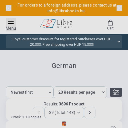
For orders to a foreign address, please contact us at
info@librabooks.hu
.
Menu
Cart
Loyal customer discount for registered purchases over HUF
20,000. Free shipping over HUF 15,000!
German
Results:
3696 Product
39 (Total: 148)
Stock: 1-10 copies