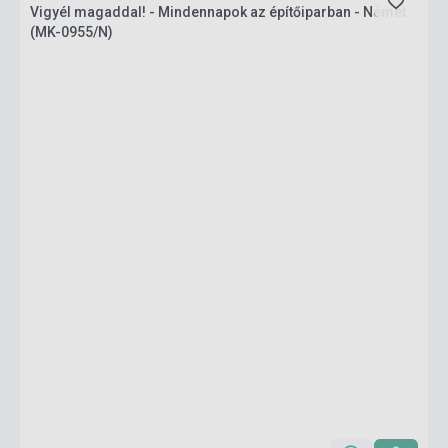
Vigyél magaddal! - Mindennapok az építőiparban - Német
(MK-0955/N)