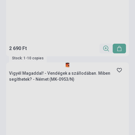
2 690 Ft
Stock: 1-10 copies
Vigyél Magaddal! - Vendégek a szállodában. Miben
segíthetek? - Német (MK-0953/N)