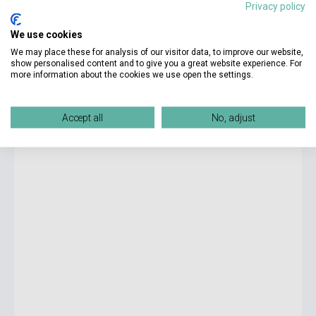
Privacy policy
3 750 Ft
We use cookies
Stock: 1-10 copies
We may place these for analysis of our visitor data, to improve our website,
show personalised content and to give you a great website experience. For
more information about the cookies we use open the settings.
Eine Frau, ein Mann: Deutsch als Fremdsprache / Buch mit
Audio-CD (Erzählungen)
Accept all
No, adjust