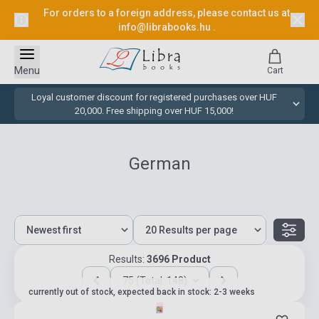
For orders to a foreign address, please contact us at
info@librabooks.hu
.
Menu
Cart
Loyal customer discount for registered purchases over HUF
20,000. Free shipping over HUF 15,000!
German
Results:
3696 Product
75 (Total: 148)
currently out of stock, expected back in stock: 2-3 weeks