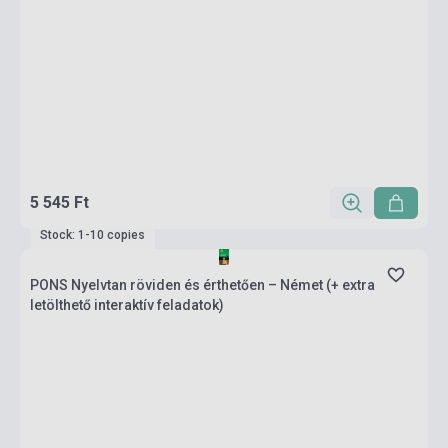
5 545 Ft
Stock: 1-10 copies
PONS Nyelvtan röviden és érthetően – Német (+ extra
letölthető interaktív feladatok)