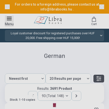
For orders to a foreign address, please contact us at
info@librabooks.hu
.
Menu
Cart
Loyal customer discount for registered purchases over HUF
20,000. Free shipping over HUF 15,000!
German
Results:
3691 Product
93 (Total: 148)
Stock: 1-10 copies