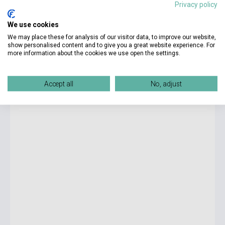
Privacy policy
8 825 Ft
We use cookies
Stock: 1-10 copies
We may place these for analysis of our visitor data, to improve our website,
show personalised content and to give you a great website experience. For
more information about the cookies we use open the settings.
Pluspunkt Deutsch - Leben in Deutschland für berufliche
Schulen A1 - Schülerbuch-CDs und Arbeitsbuch-CDs (WAV)
Accept all
No, adjust