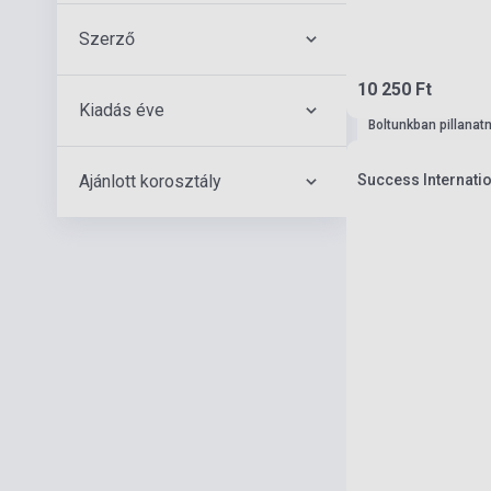
Szerző
10 250 Ft
Kiadás éve
Boltunkban pillanat
Ajánlott korosztály
Success Internatio