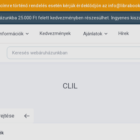
 címre történő rendelés esetén kérjük érdeklődjön az
info@libraboo
ázunkba 25.000 Ft felett kedvezményben részesülhet. Ingyenes kiszáll
Kedvezmények
Hírek
információk
Ajánlatok
CLIL
rejtése
ék