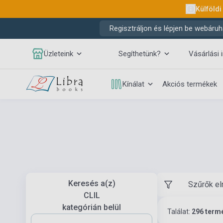
Külföldi
Regisztráljon és lépjen be webáruh
Üzleteink
Segíthetünk?
Vásárlási 
Kínálat
Akciós termékek
Keresés a(z)
Szűrők el
CLIL
kategórián belül
Találat:
296 term