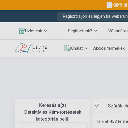
Külföldi
Regisztráljon és lépjen be webáruh
Üzleteink
Segíthetünk?
Vásárlási 
Kínálat
Akciós termékek
Keresés a(z)
Szűrők el
Detektív és Kém-történetek
kategórián belül
Találat:
453 term