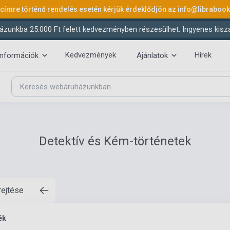
 címre történő rendelés esetén kérjük érdeklődjön az
info@libraboo
ázunkba 25.000 Ft felett kedvezményben részesülhet. Ingyenes kiszáll
Kedvezmények
Hírek
információk
Ajánlatok
Detektív és Kém-történetek
rejtése
ék