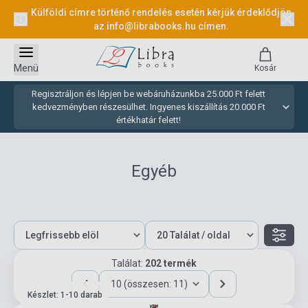
Külföldi címre történő rendelés esetén kérjük érdeklődjön
az
info@librabooks.hu
címen.
Menü
Kosár
Regisztráljon és lépjen be webáruházunkba 25.000 Ft felett
kedvezményben részesülhet. Ingyenes kiszállítás 20.000 Ft
értékhatár felett!
Egyéb
Találat:
202 termék
10 (összesen: 11)
Készlet: 1-10 darab