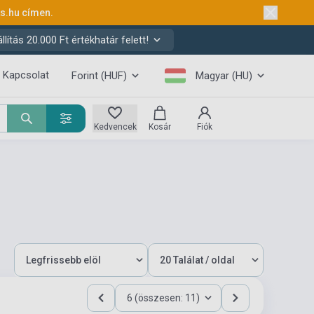
ks.hu
címen.
ítás 20.000 Ft értékhatár felett!
Kapcsolat
Forint (HUF)
Magyar (HU)
Kedvencek
Kosár
Fiók
6 (összesen: 11)