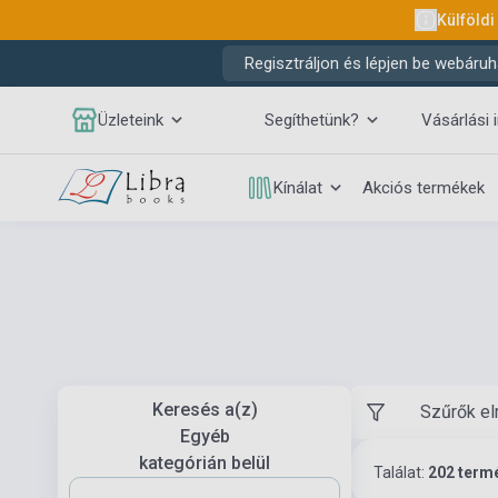
Külföldi
Regisztráljon és lépjen be webáruh
Üzleteink
Segíthetünk?
Vásárlási 
Kínálat
Akciós termékek
Keresés a(z)
Szűrők el
Egyéb
kategórián belül
Találat:
202 term