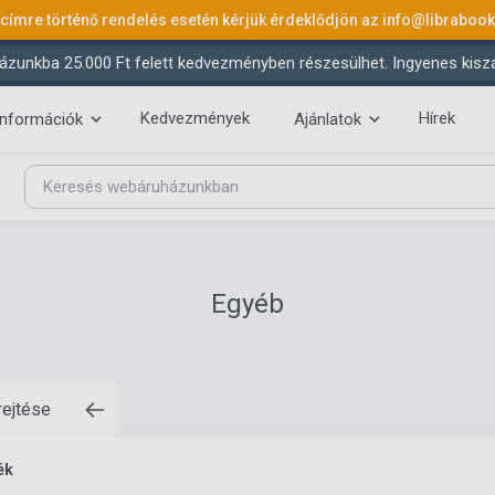
 címre történő rendelés esetén kérjük érdeklődjön az
info@libraboo
ázunkba 25.000 Ft felett kedvezményben részesülhet. Ingyenes kiszáll
Kedvezmények
Hírek
információk
Ajánlatok
Egyéb
rejtése
ék