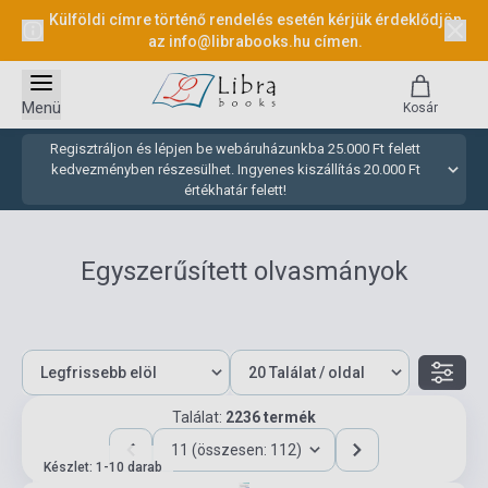
Külföldi címre történő rendelés esetén kérjük érdeklődjön
az
info@librabooks.hu
címen.
Menü
Kosár
Regisztráljon és lépjen be webáruházunkba 25.000 Ft felett
kedvezményben részesülhet. Ingyenes kiszállítás 20.000 Ft
értékhatár felett!
Egyszerűsített olvasmányok
Találat:
2236 termék
11 (összesen: 112)
Készlet: 1-10 darab