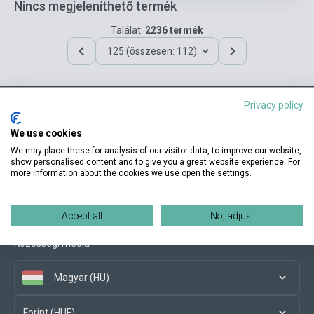
Nincs megjeleníthető termék
Találat:
2236 termék
125 (összesen: 112)
Privacy policy
Elérhetőségeink
We use cookies
We may place these for analysis of our visitor data, to improve our website,
show personalised content and to give you a great website experience. For
more information about the cookies we use open the settings.
Vásárlási feltételek
Accept all
No, adjust
Közösségi média
Magyar (HU)
Forint (HUF)