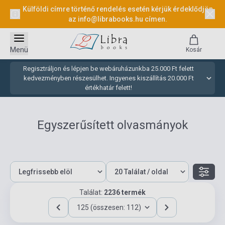
Külföldi címre történő rendelés esetén kérjük érdeklődjön
az
info@librabooks.hu
címen.
Menü
Kosár
Regisztráljon és lépjen be webáruházunkba 25.000 Ft felett
kedvezményben részesülhet. Ingyenes kiszállítás 20.000 Ft
értékhatár felett!
Egyszerűsített olvasmányok
Találat:
2236 termék
125 (összesen: 112)