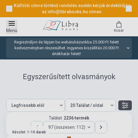
Külföldi címre történő rendelés esetén kérjük érdeklődjön
az
info@librabooks.hu
címen.
Menü
Kosár
Regisztráljon és lépjen be webáruházunkba 25.000 Ft felett
kedvezményben részesülhet. Ingyenes kiszállítás 20.000 Ft
értékhatár felett!
Egyszerűsített olvasmányok
Találat:
2236 termék
87 (összesen: 112)
Készlet: 1-10 darab