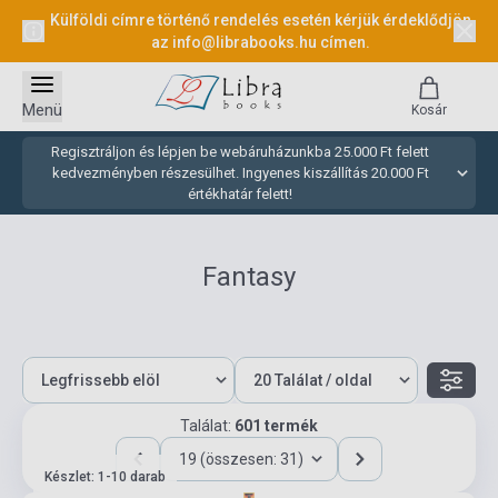
Külföldi címre történő rendelés esetén kérjük érdeklődjön
az
info@librabooks.hu
címen.
Menü
Kosár
Regisztráljon és lépjen be webáruházunkba 25.000 Ft felett
kedvezményben részesülhet. Ingyenes kiszállítás 20.000 Ft
értékhatár felett!
Fantasy
Találat:
601 termék
19 (összesen: 31)
Készlet: 1-10 darab