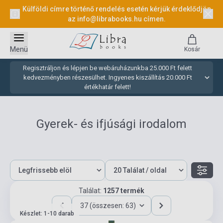
Külföldi címre történő rendelés esetén kérjük érdeklődjön
az
info@librabooks.hu
címen.
Menü
Kosár
Regisztráljon és lépjen be webáruházunkba 25.000 Ft felett
kedvezményben részesülhet. Ingyenes kiszállítás 20.000 Ft
értékhatár felett!
Gyerek- és ifjúsági irodalom
Találat:
1257 termék
37 (összesen: 63)
Készlet: 1-10 darab