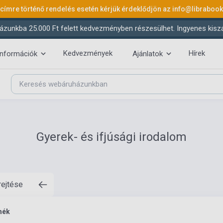
 címre történő rendelés esetén kérjük érdeklődjön az
info@libraboo
ázunkba 25.000 Ft felett kedvezményben részesülhet. Ingyenes kiszáll
Kedvezmények
Hírek
információk
Ajánlatok
Gyerek- és ifjúsági irodalom
rejtése
mék