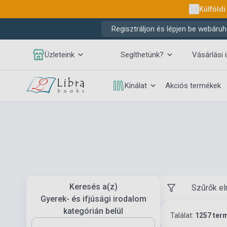
Külföldi
Regisztráljon és lépjen be webáruh
Üzleteink
Segíthetünk?
Vásárlási 
Kínálat
Akciós termékek
Keresés a(z)
Szűrők el
Gyerek- és ifjúsági irodalom
kategórián belül
Találat:
1257 ter