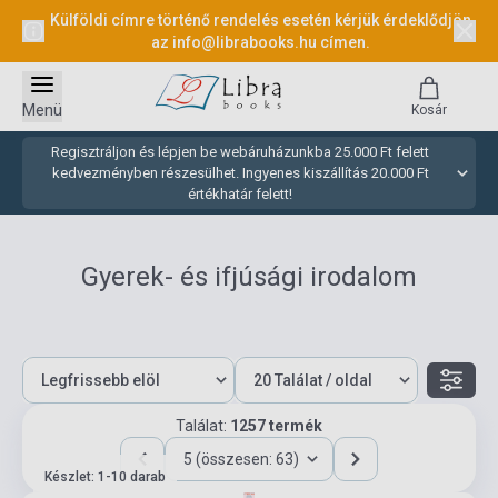
Külföldi címre történő rendelés esetén kérjük érdeklődjön
az
info@librabooks.hu
címen.
Menü
Kosár
Regisztráljon és lépjen be webáruházunkba 25.000 Ft felett
kedvezményben részesülhet. Ingyenes kiszállítás 20.000 Ft
értékhatár felett!
Gyerek- és ifjúsági irodalom
Találat:
1257 termék
5 (összesen: 63)
Készlet: 1-10 darab