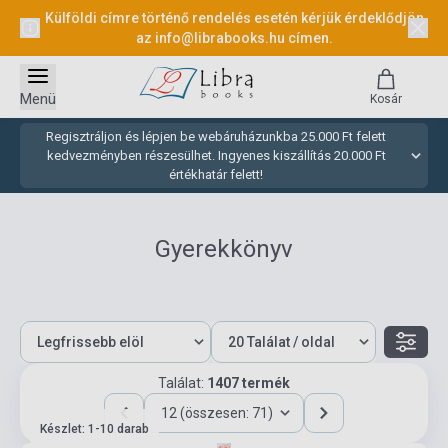
Külföldi címre történő rendelés esetén kérjük érdeklődjön
az
info@librabooks.hu
címen.
Menü
Kosár
Regisztráljon és lépjen be webáruházunkba 25.000 Ft felett
kedvezményben részesülhet. Ingyenes kiszállítás 20.000 Ft
értékhatár felett!
Gyerekkönyv
Találat:
1407 termék
12 (összesen: 71)
Készlet: 1-10 darab