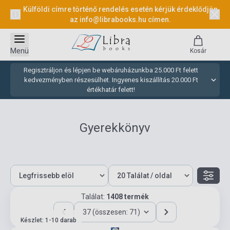
Külföldi címre történő rendelés esetén kérjük érdeklődjön
az
info@librabooks.hu
címen.
Menü
Kosár
Regisztráljon és lépjen be webáruházunkba 25.000 Ft felett
kedvezményben részesülhet. Ingyenes kiszállítás 20.000 Ft
értékhatár felett!
Gyerekkönyv
Találat:
1408 termék
37 (összesen: 71)
Készlet: 1-10 darab