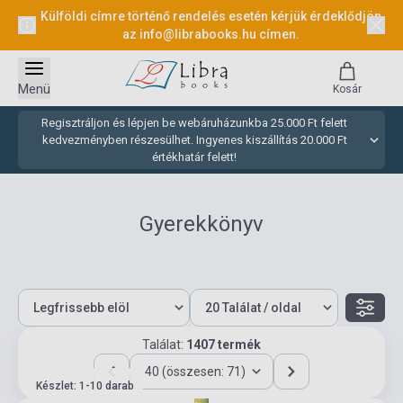
Külföldi címre történő rendelés esetén kérjük érdeklődjön
az
info@librabooks.hu
címen.
Menü
Kosár
Regisztráljon és lépjen be webáruházunkba 25.000 Ft felett
kedvezményben részesülhet. Ingyenes kiszállítás 20.000 Ft
értékhatár felett!
Gyerekkönyv
Találat:
1407 termék
40 (összesen: 71)
Készlet: 1-10 darab