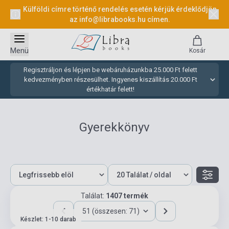
Külföldi címre történő rendelés esetén kérjük érdeklődjön
az
info@librabooks.hu
címen.
Menü
Kosár
Regisztráljon és lépjen be webáruházunkba 25.000 Ft felett
kedvezményben részesülhet. Ingyenes kiszállítás 20.000 Ft
értékhatár felett!
Gyerekkönyv
Találat:
1407 termék
51 (összesen: 71)
Készlet: 1-10 darab