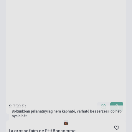
8 750 Ft
Boltunkban pillanatnyilag nem kapható, várható beszerzési idő hét-
nyolc hét
La grosse faim de P'tit Bonhomme