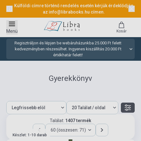
Külföldi címre történő rendelés esetén kérjük érdeklődjön
az
info@librabooks.hu
címen.
Menü
Kosár
Regisztráljon és lépjen be webáruházunkba 25.000 Ft felett
kedvezményben részesülhet. Ingyenes kiszállítás 20.000 Ft
értékhatár felett!
Gyerekkönyv
Találat:
1407 termék
60 (összesen: 71)
Készlet: 1-10 darab