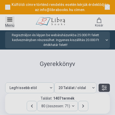
Külföldi címre történő rendelés esetén kérjük érdeklődjön
az
info@librabooks.hu
címen.
Menü
Kosár
Regisztráljon és lépjen be webáruházunkba 25.000 Ft felett
kedvezményben részesülhet. Ingyenes kiszállítás 20.000 Ft
értékhatár felett!
Gyerekkönyv
Találat:
1407 termék
80 (összesen: 71)