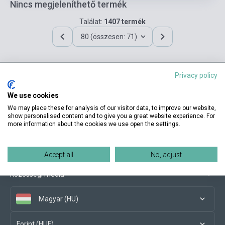
Nincs megjeleníthető termék
Találat:
1407 termék
80 (összesen: 71)
Privacy policy
Elérhetőségeink
We use cookies
We may place these for analysis of our visitor data, to improve our website,
show personalised content and to give you a great website experience. For
more information about the cookies we use open the settings.
Vásárlási feltételek
Accept all
No, adjust
Közösségi média
Magyar (HU)
Forint (HUF)