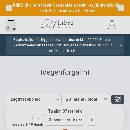
Külföldi címre történő rendelés esetén kérjük érdeklődjön
az
info@librabooks.hu
címen.
Menü
Kosár
Regisztráljon és lépjen be webáruházunkba 25.000 Ft felett
kedvezményben részesülhet. Ingyenes kiszállítás 20.000 Ft
értékhatár felett!
Idegenforgalmi
Találat:
87 termék
3 (összesen: 5)
Készlet: 1-10 darab