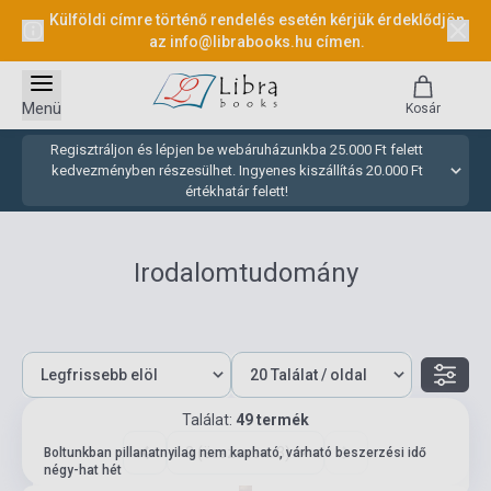
Külföldi címre történő rendelés esetén kérjük érdeklődjön
az
info@librabooks.hu
címen.
Menü
Kosár
Regisztráljon és lépjen be webáruházunkba 25.000 Ft felett
kedvezményben részesülhet. Ingyenes kiszállítás 20.000 Ft
értékhatár felett!
Irodalomtudomány
Találat:
49 termék
3 (összesen: 3)
Boltunkban pillanatnyilag nem kapható, várható beszerzési idő
négy-hat hét