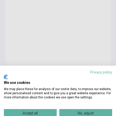
Privacy policy
987 Ft
We use cookies
3 290 Ft
We may place these for analysis of our visitor data, to improve our website,
show personalised content and to give you a great website experience. For
Készlet: 1-10 darab
more information about the cookies we use open the settings.
The Cambridge Companion to Canadian Literature
Accept all
No, adjust