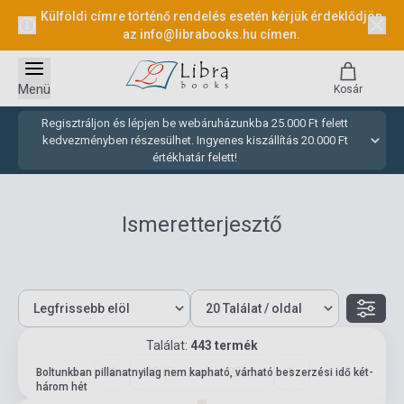
Külföldi címre történő rendelés esetén kérjük érdeklődjön
az
info@librabooks.hu
címen.
Menü
Kosár
Regisztráljon és lépjen be webáruházunkba 25.000 Ft felett
kedvezményben részesülhet. Ingyenes kiszállítás 20.000 Ft
értékhatár felett!
Ismeretterjesztő
Találat:
443 termék
16 (összesen: 23)
Boltunkban pillanatnyilag nem kapható, várható beszerzési idő két-
három hét