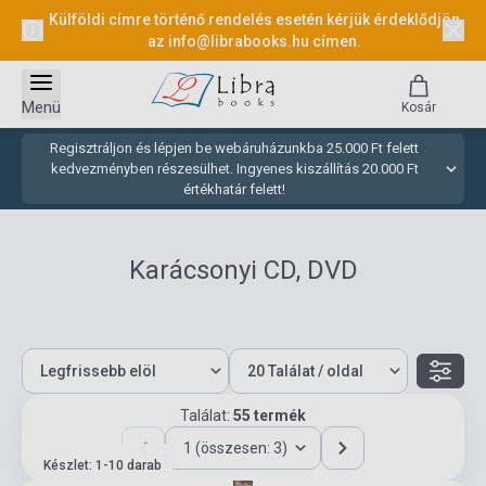
Külföldi címre történő rendelés esetén kérjük érdeklődjön
az
info@librabooks.hu
címen.
Menü
Kosár
Regisztráljon és lépjen be webáruházunkba 25.000 Ft felett
kedvezményben részesülhet. Ingyenes kiszállítás 20.000 Ft
értékhatár felett!
Karácsonyi CD, DVD
Találat:
55 termék
1 (összesen: 3)
Készlet: 1-10 darab