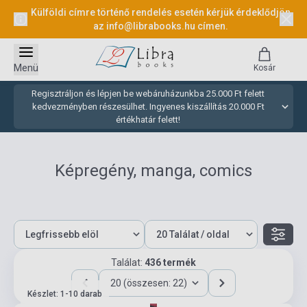
Külföldi címre történő rendelés esetén kérjük érdeklődjön
az
info@librabooks.hu
címen.
Menü
Kosár
Regisztráljon és lépjen be webáruházunkba 25.000 Ft felett
kedvezményben részesülhet. Ingyenes kiszállítás 20.000 Ft
értékhatár felett!
Képregény, manga, comics
Találat:
436 termék
20 (összesen: 22)
Készlet: 1-10 darab