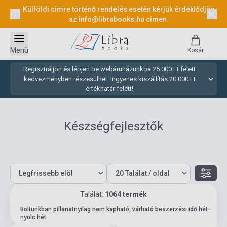
Külföldi címre történő rendelés esetén kérjük érdeklődjön
az
info@librabooks.hu
címen.
Menü
Kosár
Regisztráljon és lépjen be webáruházunkba 25.000 Ft felett
kedvezményben részesülhet. Ingyenes kiszállítás 20.000 Ft
értékhatár felett!
Készségfejlesztők
Találat:
1064 termék
10 (összesen: 54)
Boltunkban pillanatnyilag nem kapható, várható beszerzési idő hét-
nyolc hét