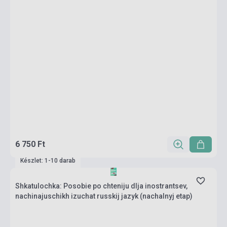
6 750 Ft
Készlet: 1-10 darab
Shkatulochka: Posobie po chteniju dlja inostrantsev,
nachinajuschikh izuchat russkij jazyk (nachalnyj etap)