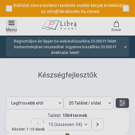
Külföldi címre történő rendelés esetén kérjük érdeklődjön
az
info@librabooks.hu
címen.
Menü
Kosár
Regisztráljon és lépjen be webáruházunkba 25.000 Ft felett
kedvezményben részesülhet. Ingyenes kiszállítás 20.000 Ft
értékhatár felett!
Készségfejlesztők
Találat:
1064 termék
15 (összesen: 54)
Készlet: 1-10 darab