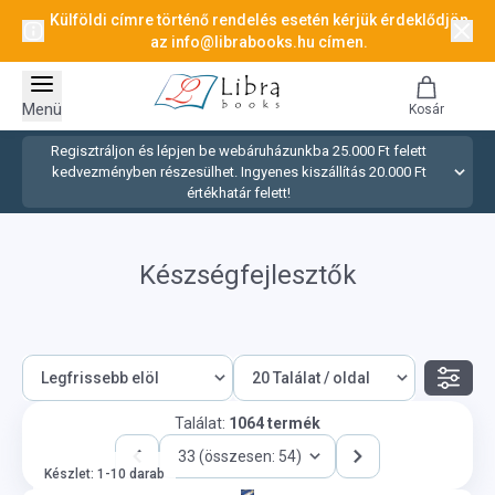
Külföldi címre történő rendelés esetén kérjük érdeklődjön
az
info@librabooks.hu
címen.
Menü
Kosár
Regisztráljon és lépjen be webáruházunkba 25.000 Ft felett
kedvezményben részesülhet. Ingyenes kiszállítás 20.000 Ft
értékhatár felett!
Készségfejlesztők
Találat:
1064 termék
33 (összesen: 54)
Készlet: 1-10 darab