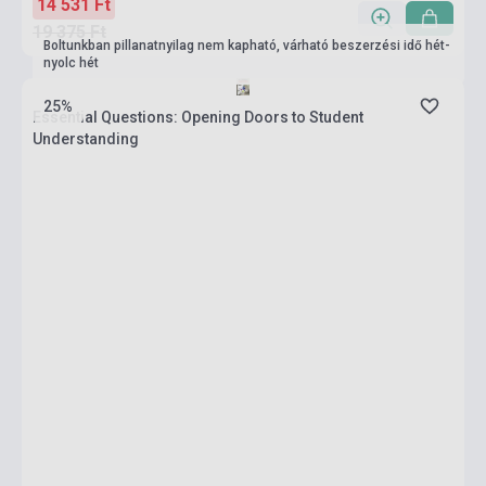
14 531 Ft
19 375 Ft
Boltunkban pillanatnyilag nem kapható, várható beszerzési idő hét-
nyolc hét
25%
Essential Questions: Opening Doors to Student
Understanding