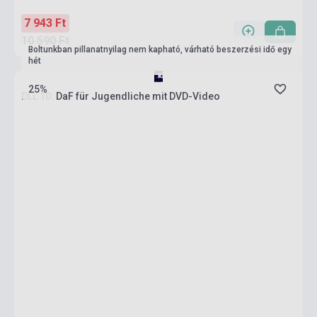
7 943 Ft
10 590 Ft
Boltunkban pillanatnyilag nem kapható, várható beszerzési idő egy
hét
25%
DLL 10: DaF für Jugendliche mit DVD-Video