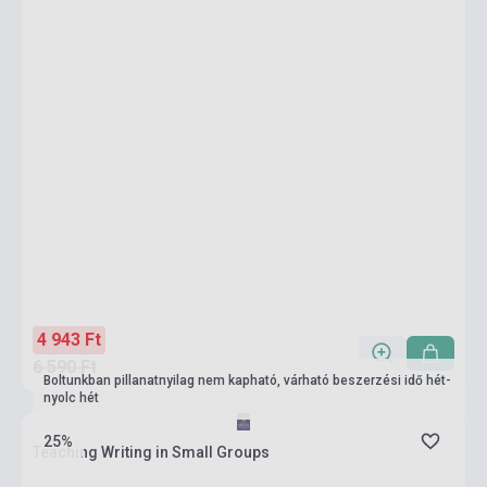
4 943 Ft
6 590 Ft
Boltunkban pillanatnyilag nem kapható, várható beszerzési idő hét-
nyolc hét
25%
Teaching Writing in Small Groups