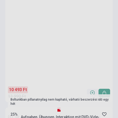
10 493 Ft
13 990 Ft
Boltunkban pillanatnyilag nem kapható, várható beszerzési idő egy
hét
25%
DLL 04: Aufgaben, Übungen, Interaktion mit DVD-Video