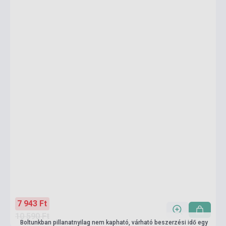
7 943 Ft
10 590 Ft
Boltunkban pillanatnyilag nem kapható, várható beszerzési idő egy