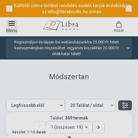
Külföldi címre történő rendelés esetén kérjük érdeklődjön
az
info@librabooks.hu
címen.
Menü
Kosár
Regisztráljon és lépjen be webáruházunkba 25.000 Ft felett
kedvezményben részesülhet. Ingyenes kiszállítás 20.000 Ft
értékhatár felett!
Módszertan
Találat:
369 termék
1 (összesen: 19)
Készlet: 1-10 darab