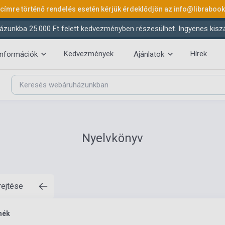
 címre történő rendelés esetén kérjük érdeklődjön az
info@libraboo
ázunkba 25.000 Ft felett kedvezményben részesülhet. Ingyenes kiszáll
Kedvezmények
Hírek
információk
Ajánlatok
Nyelvkönyv
rejtése
mék