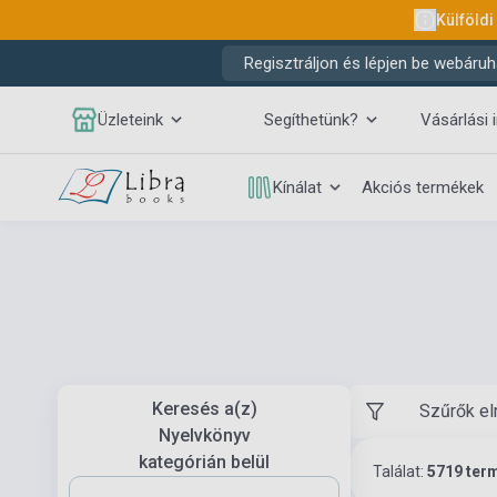
Külföldi
Regisztráljon és lépjen be webáruh
Üzleteink
Segíthetünk?
Vásárlási 
Kínálat
Akciós termékek
Keresés a(z)
Szűrők el
Nyelvkönyv
kategórián belül
Találat:
5719 ter