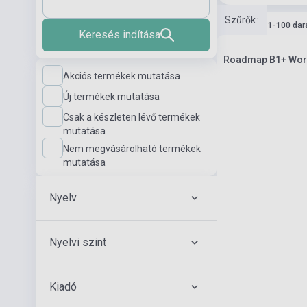
Szűrők
:
Készlet: 11-100 dar
Keresés indítása
Roadmap B1+ Workb
Akciós termékek mutatása
Új termékek mutatása
Csak a készleten lévő termékek
mutatása
Nem megvásárolható termékek
mutatása
Nyelv
Nyelvi szint
Kiadó