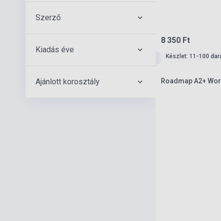
Szerző
8 350 Ft
Kiadás éve
Készlet: 11-100 dar
Ajánlott korosztály
Roadmap A2+ Workb