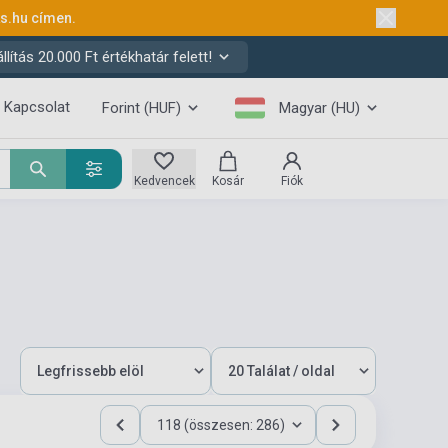
ks.hu
címen.
ítás 20.000 Ft értékhatár felett!
Kapcsolat
Forint (HUF)
Magyar (HU)
Kedvencek
Kosár
Fiók
118 (összesen: 286)