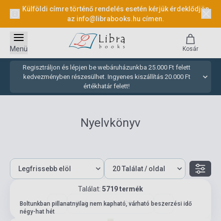
Külföldi címre történő rendelés esetén kérjük érdeklődjön
az
info@librabooks.hu
címen.
Menü
Kosár
Regisztráljon és lépjen be webáruházunkba 25.000 Ft felett
kedvezményben részesülhet. Ingyenes kiszállítás 20.000 Ft
értékhatár felett!
Nyelvkönyv
Találat:
5719 termék
224 (összesen: 286)
Boltunkban pillanatnyilag nem kapható, várható beszerzési idő
négy-hat hét