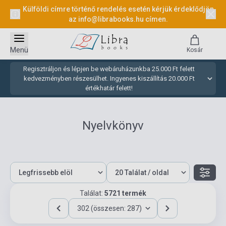
Külföldi címre történő rendelés esetén kérjük érdeklődjön
az
info@librabooks.hu
címen.
Menü
Kosár
Regisztráljon és lépjen be webáruházunkba 25.000 Ft felett
kedvezményben részesülhet. Ingyenes kiszállítás 20.000 Ft
értékhatár felett!
Nyelvkönyv
Találat:
5721 termék
302 (összesen: 287)