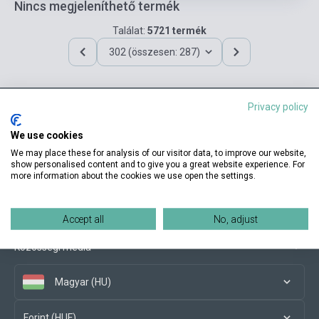
Nincs megjeleníthető termék
Találat:
5721 termék
302 (összesen: 287)
Privacy policy
Elérhetőségeink
We use cookies
We may place these for analysis of our visitor data, to improve our website,
show personalised content and to give you a great website experience. For
more information about the cookies we use open the settings.
Vásárlási feltételek
Accept all
No, adjust
Közösségi média
Magyar (HU)
Forint (HUF)