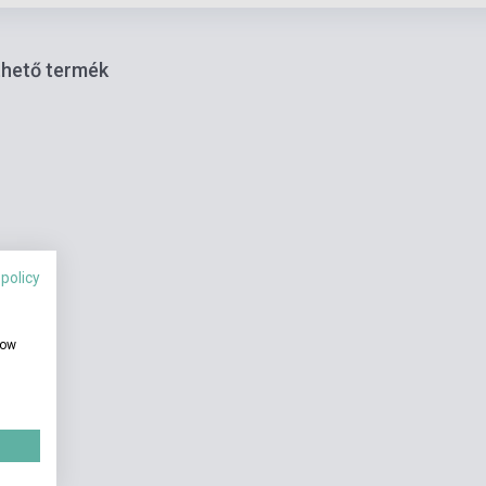
thető termék
 policy
how