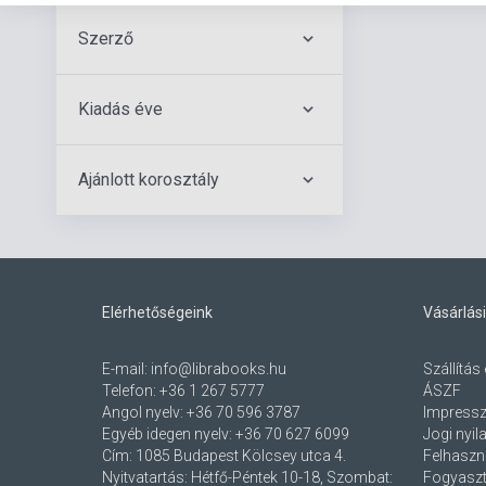
Szerző
Kiadás éve
Ajánlott korosztály
Elérhetőségeink
Vásárlási
E-mail:
info@librabooks.hu
Szállítás 
Telefon:
+36 1 267 5777
ÁSZF
Angol nyelv:
+36 70 596 3787
Impress
Egyéb idegen nyelv:
+36 70 627 6099
Jogi nyil
Cím:
1085 Budapest Kölcsey utca 4.
Felhaszná
Nyitvatartás: Hétfő-Péntek 10-18, Szombat:
Fogyaszt