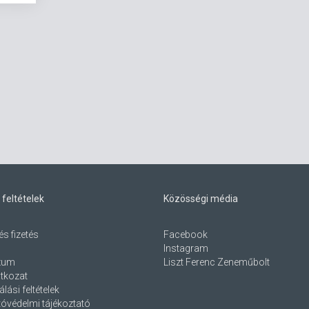
 feltételek
Közösségi média
és fizetés
Facebook
Instagram
zum
Liszt Ferenc Zeneműbolt
atkozat
lási feltételek
óvédelmi tájékoztató