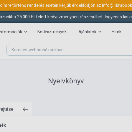
 címre történő rendelés esetén kérjük érdeklődjön az
info@libraboo
ázunkba 25.000 Ft felett kedvezményben részesülhet. Ingyenes kiszáll
Kedvezmények
Hírek
információk
Ajánlatok
Nyelvkönyv
rejtése
mék