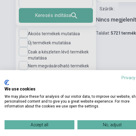
Szűrők
:
Keresés indítása
Nincs megjelení
Találat:
5721 termék
Akciós termékek mutatása
Új termékek mutatása
Csak a készleten lévő termékek
mutatása
Nem megvásárolható termékek
mutatása
Privacy
Nyelv
We use cookies
We may place these for analysis of our visitor data, to improve our website, s
personalised content and to give you a great website experience. For more
information about the cookies we use open the settings.
Nyelvi szint
Accept all
No, adjust
Kiadó