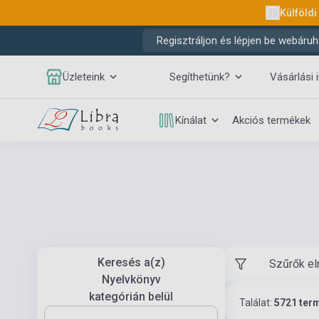
Külföldi
Regisztráljon és lépjen be webáruh
Üzleteink
Segíthetünk?
Vásárlási 
Kínálat
Akciós termékek
Keresés a(z)
Szűrők el
Nyelvkönyv
kategórián belül
Találat:
5721 ter