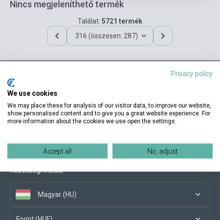
Nincs megjeleníthető termék
Találat:
5721 termék
316 (összesen: 287)
Privacy policy
Elérhetőségeink
We use cookies
We may place these for analysis of our visitor data, to improve our website,
show personalised content and to give you a great website experience. For
more information about the cookies we use open the settings.
Vásárlási feltételek
Accept all
No, adjust
Közösségi média
Magyar (HU)
Forint (HUF)