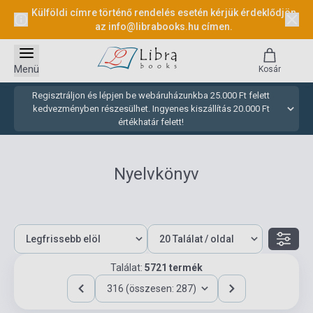
Külföldi címre történő rendelés esetén kérjük érdeklődjön
az
info@librabooks.hu
címen.
Menü
Kosár
Regisztráljon és lépjen be webáruházunkba 25.000 Ft felett
kedvezményben részesülhet. Ingyenes kiszállítás 20.000 Ft
értékhatár felett!
Nyelvkönyv
Találat:
5721 termék
316 (összesen: 287)