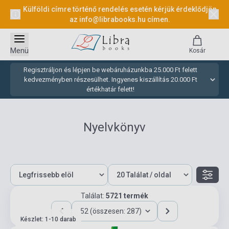
Külföldi címre történő rendelés esetén kérjük érdeklődjön
az
info@librabooks.hu
címen.
Menü
Kosár
Regisztráljon és lépjen be webáruházunkba 25.000 Ft felett
kedvezményben részesülhet. Ingyenes kiszállítás 20.000 Ft
értékhatár felett!
Nyelvkönyv
Találat:
5721 termék
52 (összesen: 287)
Készlet: 1-10 darab