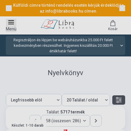
Külföldi címre történő rendelés esetén kérjük érdeklődjön
az
info@librabooks.hu
címen.
Menü
Kosár
Regisztráljon és lépjen be webáruházunkba 25.000 Ft felett
kedvezményben részesülhet. Ingyenes kiszállítás 20.000 Ft
értékhatár felett!
Nyelvkönyv
Találat:
5717 termék
58 (összesen: 286)
Készlet: 1-10 darab