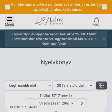
Külföldi címre történő rendelés esetén kérjük érdeklődjön
az
info@librabooks.hu
címen.
Menü
Kosár
Regisztráljon és lépjen be webáruházunkba 25.000 Ft felett
kedvezményben részesülhet. Ingyenes kiszállítás 20.000 Ft
értékhatár felett!
Nyelvkönyv
Találat:
5717 termék
69 (összesen: 286)
Készlet: 1-10 darab