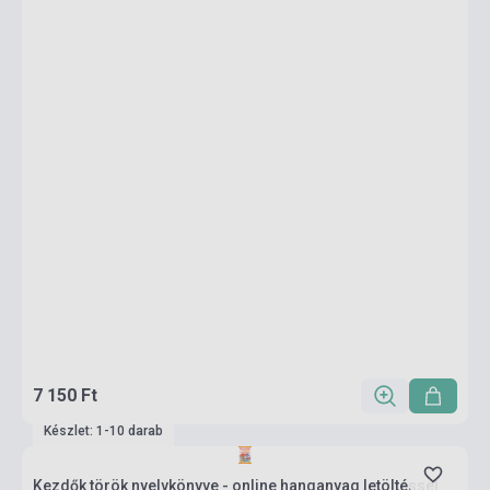
7 150 Ft
Készlet: 1-10 darab
Kezdők török nyelvkönyve - online hanganyag letöltéssel