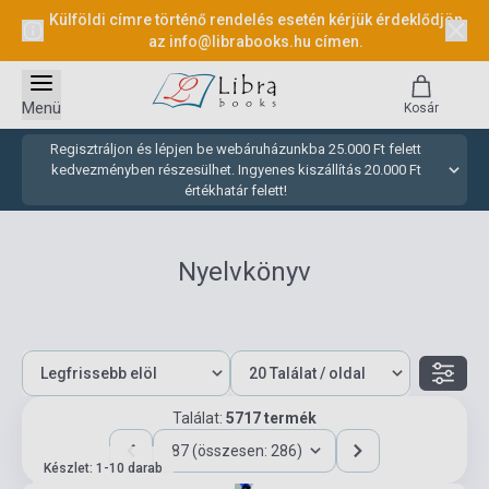
Külföldi címre történő rendelés esetén kérjük érdeklődjön
az
info@librabooks.hu
címen.
Menü
Kosár
Regisztráljon és lépjen be webáruházunkba 25.000 Ft felett
kedvezményben részesülhet. Ingyenes kiszállítás 20.000 Ft
értékhatár felett!
Nyelvkönyv
Találat:
5717 termék
87 (összesen: 286)
Készlet: 1-10 darab