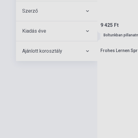
Szerző
9 425 Ft
Kiadás éve
Boltunkban pillanat
Ajánlott korosztály
Frohes Lernen Spr