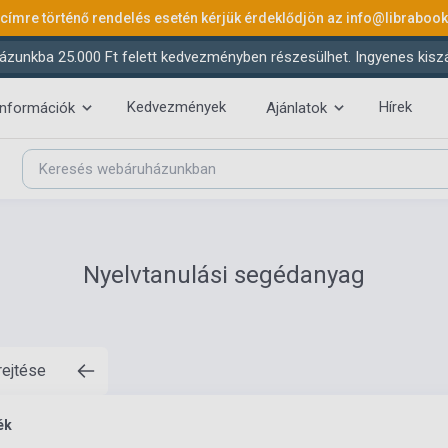
 címre történő rendelés esetén kérjük érdeklődjön az
info@libraboo
ázunkba 25.000 Ft felett kedvezményben részesülhet. Ingyenes kiszáll
Kedvezmények
Hírek
információk
Ajánlatok
Nyelvtanulási segédanyag
rejtése
ék