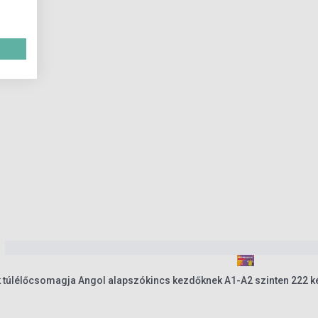
k túlélőcsomagja Angol alapszókincs kezdőknek A1-A2 szinten 222 k