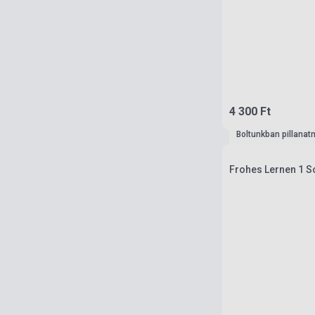
4 300 Ft
Boltunkban pillanat
Frohes Lernen 1 S