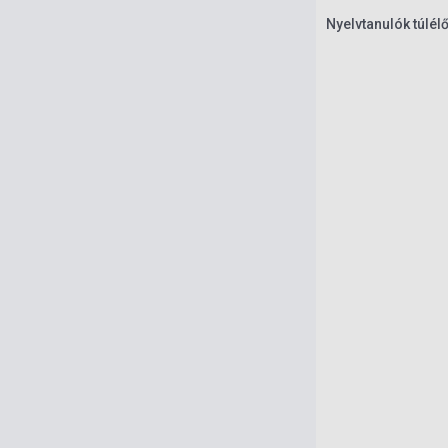
Nyelvtanulók túlé