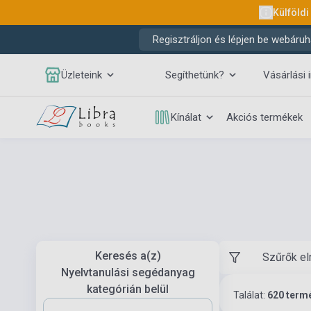
Külföldi
Regisztráljon és lépjen be webáruh
Üzleteink
Segíthetünk?
Vásárlási 
Kínálat
Akciós termékek
Keresés a(z)
Szűrők el
Nyelvtanulási segédanyag
kategórián belül
Találat:
620 term