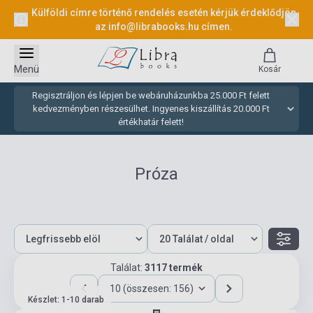
Külföldi címre történő rendelés esetén kérjük érdeklődjön
az
info@librabooks.hu
címen.
Menü
Kosár
Regisztráljon és lépjen be webáruházunkba 25.000 Ft felett
kedvezményben részesülhet. Ingyenes kiszállítás 20.000 Ft
értékhatár felett!
Próza
Találat:
3117 termék
10 (összesen: 156)
Készlet: 1-10 darab