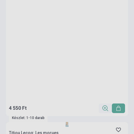
4 550 Ft
Készlet: 1-10 darab
Titiou Lecoq: Les morues