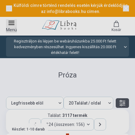
Külföldi címre történő rendelés esetén kérjük érdeklődjön
az
info@librabooks.hu
címen.
Menü
Kosár
Regisztráljon és lépjen be webáruházunkba 25.000 Ft felett
kedvezményben részesülhet. Ingyenes kiszállítás 20.000 Ft
értékhatár felett!
Próza
Találat:
3117 termék
124 (összesen: 156)
Készlet: 1-10 darab