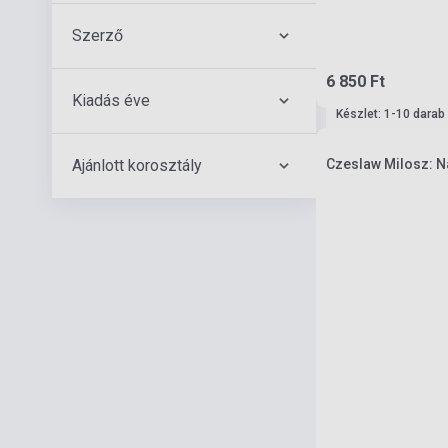
Szerző
6 850 Ft
Kiadás éve
Készlet: 1-10 darab
Ajánlott korosztály
Czeslaw Milosz: Na