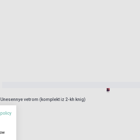
 Unesennye vetrom (komplekt iz 2-kh knig)
 policy
how