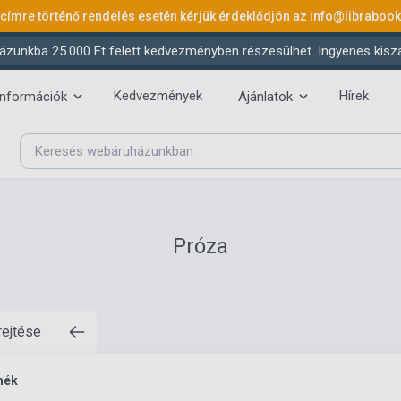
 címre történő rendelés esetén kérjük érdeklődjön az
info@libraboo
ázunkba 25.000 Ft felett kedvezményben részesülhet. Ingyenes kiszáll
Kedvezmények
Hírek
információk
Ajánlatok
Próza
rejtése
mék