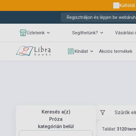
Külföldi
Regisztráljon és lépjen be webáruh
Üzleteink
Segíthetünk?
Vásárlási 
Kínálat
Akciós termékek
Keresés a(z)
Szűrők el
Próza
kategórián belül
Találat:
3120 ter