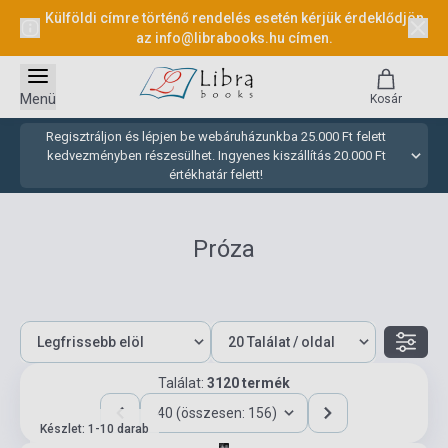
Külföldi címre történő rendelés esetén kérjük érdeklődjön
az
info@librabooks.hu
címen.
Menü
Kosár
Regisztráljon és lépjen be webáruházunkba 25.000 Ft felett
kedvezményben részesülhet. Ingyenes kiszállítás 20.000 Ft
értékhatár felett!
Próza
Találat:
3120 termék
40 (összesen: 156)
Készlet: 1-10 darab