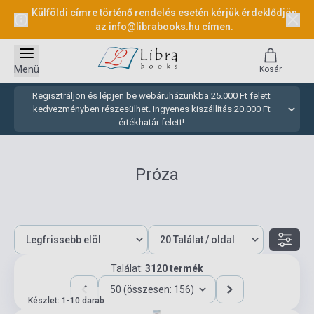
Külföldi címre történő rendelés esetén kérjük érdeklődjön
az
info@librabooks.hu
címen.
Menü
Kosár
Regisztráljon és lépjen be webáruházunkba 25.000 Ft felett
kedvezményben részesülhet. Ingyenes kiszállítás 20.000 Ft
értékhatár felett!
Próza
Találat:
3120 termék
50 (összesen: 156)
Készlet: 1-10 darab