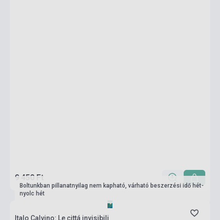
9 450 Ft
Boltunkban pillanatnyilag nem kapható, várható beszerzési idő hét-
nyolc hét
Italo Calvino: Le cittá invisibili