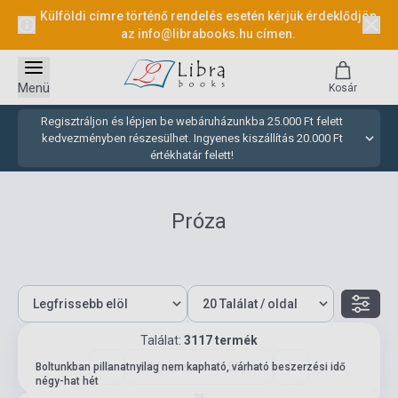
Külföldi címre történő rendelés esetén kérjük érdeklődjön
az
info@librabooks.hu
címen.
Menü
Kosár
Regisztráljon és lépjen be webáruházunkba 25.000 Ft felett
kedvezményben részesülhet. Ingyenes kiszállítás 20.000 Ft
értékhatár felett!
Próza
Találat:
3117 termék
59 (összesen: 156)
Boltunkban pillanatnyilag nem kapható, várható beszerzési idő
négy-hat hét